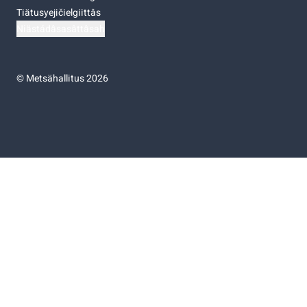
Tiätusyejičielgiittâs
Niästádâsasâttâsah
©
Metsähallitus 2026