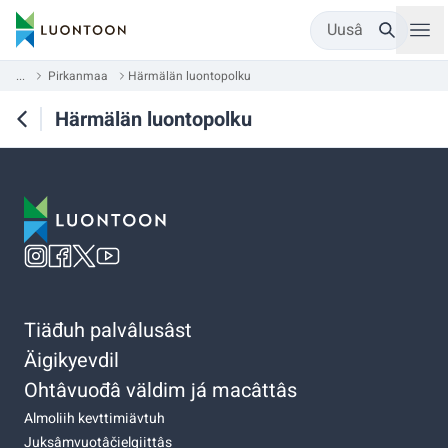
Uusâ
...
Pirkanmaa
Härmälän luontopolku
Härmälän luontopolku
Tiäđuh palvâlusâst
Äigikyevdil
Ohtâvuođâ väldim já macâttâs
Almoliih kevttimiävtuh
Juksâmvuotâčielgiittâs