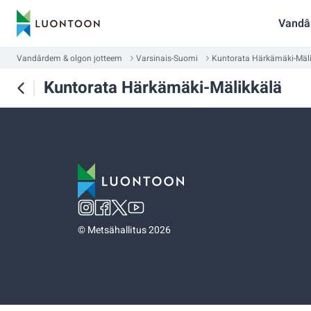
Vandâ
Vandârdem & olgon jotteem
Varsinais-Suomi
Kuntorata Härkämäki-Mäl
Kuntorata Härkämäki-Mälikkälä
©
Metsähallitus 2026