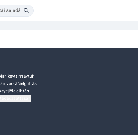
liih kevttimiävtuh
âmvuotâčielgiittâs
syejičielgiittâs
tádâsasâttâsah