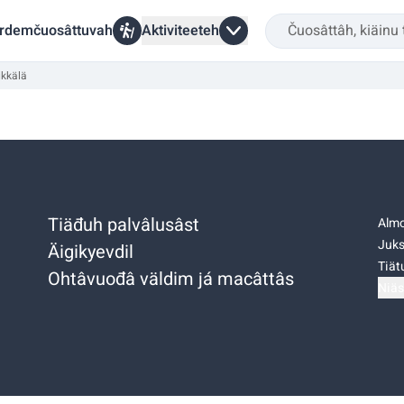
rdemčuosâttuvah
Aktiviteeteh
ikkälä
Tiäđuh palvâlusâst
Almo
Juks
Äigikyevdil
Tiätu
Ohtâvuođâ väldim já macâttâs
Niäs