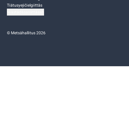
Tiätusyejičielgiittâs
Niästádâsasâttâsah
©
Metsähallitus 2026