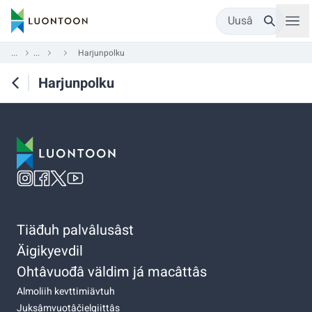
Uusâ
...
...
Harjunpolku
Harjunpolku
Tiäđuh palvâlusâst
Äigikyevdil
Ohtâvuođâ väldim já macâttâs
Almoliih kevttimiävtuh
Juksâmvuotâčielgiittâs