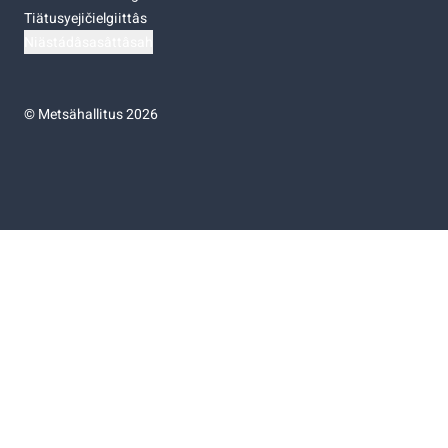
Tiätusyejičielgiittâs
Niästádâsasâttâsah
©
Metsähallitus 2026