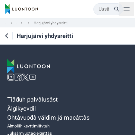
Uusâ
...
...
Harjujärvi yhdysreitti
Harjujärvi yhdysreitti
Tiäđuh palvâlusâst
Äigikyevdil
Ohtâvuođâ väldim já macâttâs
Almoliih kevttimiävtuh
Juksâmvuotâčielgiittâs