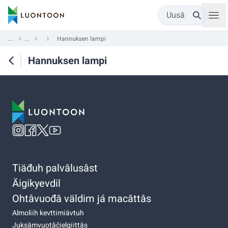
Uusâ
...
...
Hannuksen lampi
Hannuksen lampi
Tiäđuh palvâlusâst
Äigikyevdil
Ohtâvuođâ väldim já macâttâs
Almoliih kevttimiävtuh
Juksâmvuotâčielgiittâs