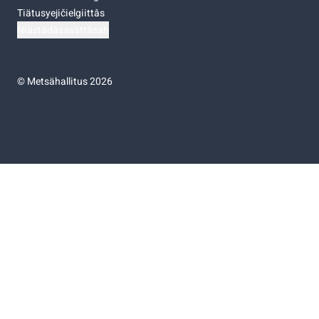
Tiätusyejičielgiittâs
Niästádâsasâttâsah
©
Metsähallitus 2026