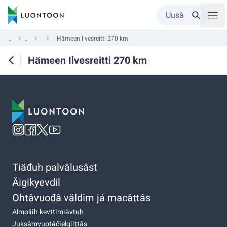
Uusâ
...
...
Hämeen Ilvesreitti 270 km
Hämeen Ilvesreitti 270 km
Tiäđuh palvâlusâst
Äigikyevdil
Ohtâvuođâ väldim já macâttâs
Almoliih kevttimiävtuh
Juksâmvuotâčielgiittâs