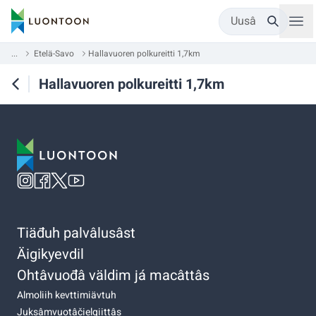
Uusâ
...
Etelä-Savo
Hallavuoren polkureitti 1,7km
Hallavuoren polkureitti 1,7km
Tiäđuh palvâlusâst
Äigikyevdil
Ohtâvuođâ väldim já macâttâs
Almoliih kevttimiävtuh
Juksâmvuotâčielgiittâs