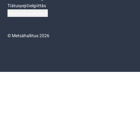
Tiätusyejičielgiittâs
Niästádâsasâttâsah
©
Metsähallitus 2026