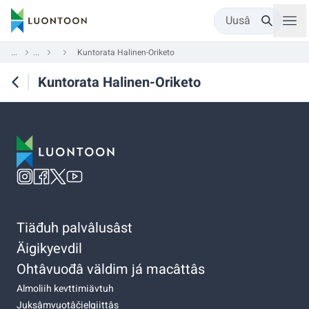
Uusâ
...
...
Kuntorata Halinen-Oriketo
Kuntorata Halinen-Oriketo
Tiäđuh palvâlusâst
Äigikyevdil
Ohtâvuođâ väldim já macâttâs
Almoliih kevttimiävtuh
Juksâmvuotâčielgiittâs