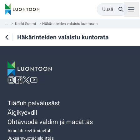
Uusâ
...
Keski-Suomi
Häkärinteiden valaistu kuntorata
Häkärinteiden valaistu kuntorata
Tiäđuh palvâlusâst
Äigikyevdil
Ohtâvuođâ väldim já macâttâs
Almoliih kevttimiävtuh
Juksâmvuotâčielgiittâs