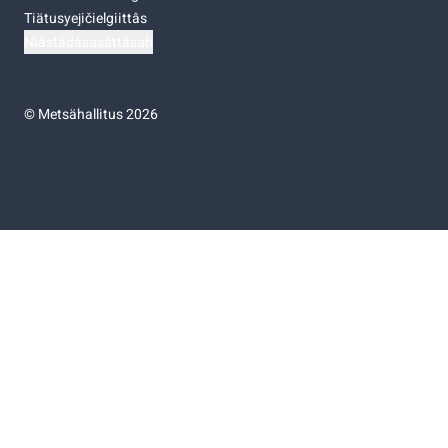
Tiätusyejičielgiittâs
Niästádâsasâttâsah
©
Metsähallitus 2026