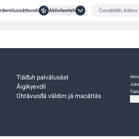
rdemčuosâttuvah
Aktiviteeteh
Tiäđuh palvâlusâst
Almo
Juks
Äigikyevdil
Tiätu
Ohtâvuođâ väldim já macâttâs
Niäs