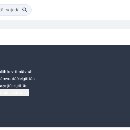
liih kevttimiävtuh
âmvuotâčielgiittâs
syejičielgiittâs
tádâsasâttâsah