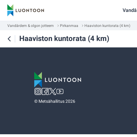
Vandâ
Vandârdem & olgon jotteem
Pirkanmaa
Haaviston kuntorata (4 km)
Haaviston kuntorata (4 km)
©
Metsähallitus 2026