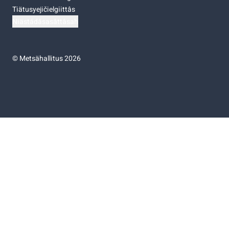
Tiätusyejičielgiittâs
Niästádâsasâttâsah
©
Metsähallitus 2026