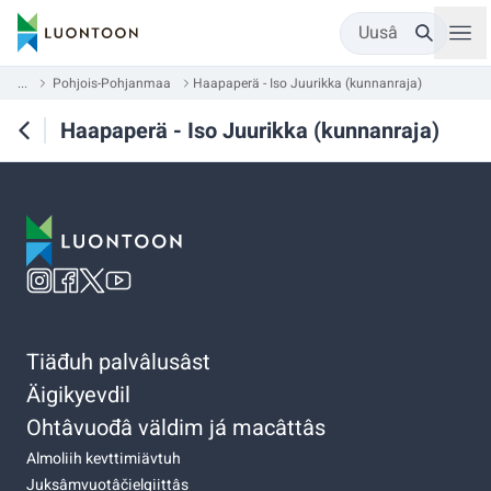
Uusâ
...
Pohjois-Pohjanmaa
Haapaperä - Iso Juurikka (kunnanraja)
Haapaperä - Iso Juurikka (kunnanraja)
Tiäđuh palvâlusâst
Äigikyevdil
Ohtâvuođâ väldim já macâttâs
Almoliih kevttimiävtuh
Juksâmvuotâčielgiittâs