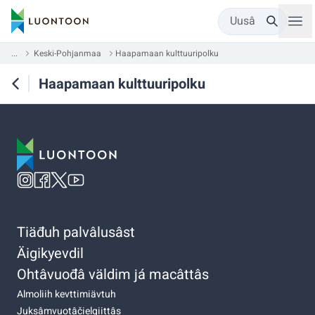
Uusâ
...
Keski-Pohjanmaa
Haapamaan kulttuuripolku
Haapamaan kulttuuripolku
Tiäđuh palvâlusâst
Äigikyevdil
Ohtâvuođâ väldim já macâttâs
Almoliih kevttimiävtuh
Juksâmvuotâčielgiittâs