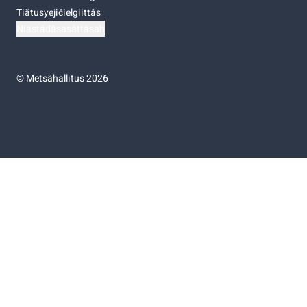
Tiätusyejičielgiittâs
Niästádâsasâttâsah
©
Metsähallitus 2026