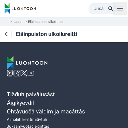
Uusâ
...
Lappi
Eläinpuiston ulkoilureitti
Eläinpuiston ulkoilureitti
Tiäđuh palvâlusâst
Äigikyevdil
Ohtâvuođâ väldim já macâttâs
Almoliih kevttimiävtuh
Juksâmvuotâčielgiittâs