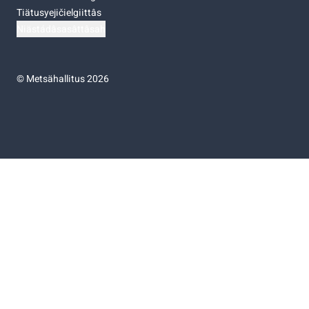
Tiätusyejičielgiittâs
Niästádâsasâttâsah
©
Metsähallitus 2026