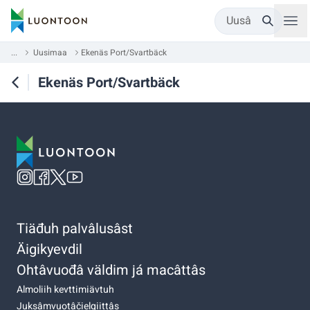
Uusâ
...
Uusimaa
Ekenäs Port/Svartbäck
Ekenäs Port/Svartbäck
Tiäđuh palvâlusâst
Äigikyevdil
Ohtâvuođâ väldim já macâttâs
Almoliih kevttimiävtuh
Juksâmvuotâčielgiittâs