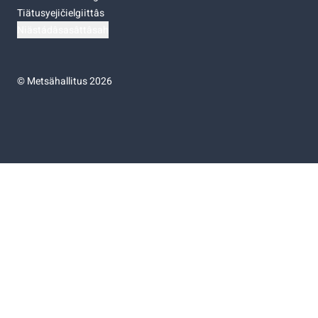
Tiätusyejičielgiittâs
Niästádâsasâttâsah
©
Metsähallitus 2026