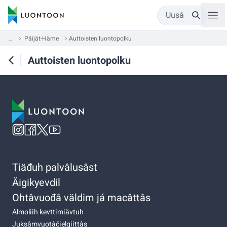
Uusâ
...
Päijät-Häme
Auttoisten luontopolku
Auttoisten luontopolku
Tiäđuh palvâlusâst
Äigikyevdil
Ohtâvuođâ väldim já macâttâs
Almoliih kevttimiävtuh
Juksâmvuotâčielgiittâs