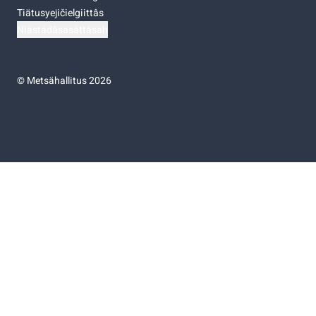
Tiätusyejičielgiittâs
Niästádâsasâttâsah
©
Metsähallitus 2026