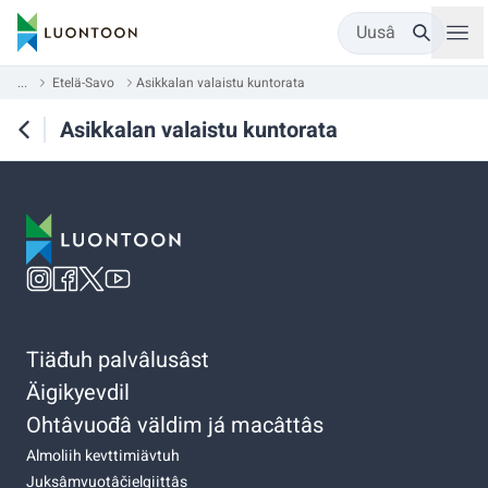
Uusâ
...
Etelä-Savo
Asikkalan valaistu kuntorata
Asikkalan valaistu kuntorata
Tiäđuh palvâlusâst
Äigikyevdil
Ohtâvuođâ väldim já macâttâs
Almoliih kevttimiävtuh
Juksâmvuotâčielgiittâs