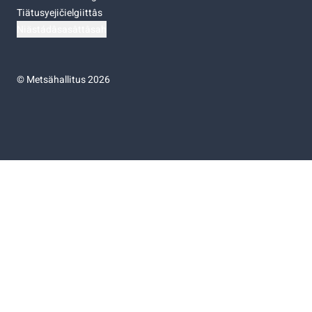
Tiätusyejičielgiittâs
Niästádâsasâttâsah
©
Metsähallitus 2026