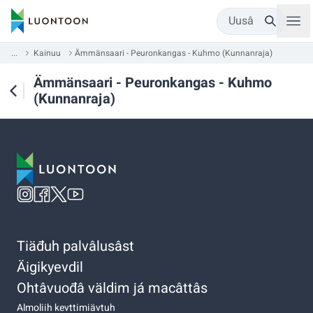
Uusâ
...
Kainuu
Ämmänsaari - Peuronkangas - Kuhmo (Kunnanraja)
Ämmänsaari - Peuronkangas - Kuhmo
(Kunnanraja)
Tiäđuh palvâlusâst
Äigikyevdil
Ohtâvuođâ väldim já macâttâs
Almoliih kevttimiävtuh