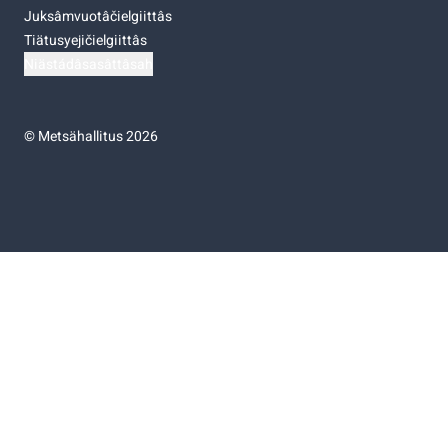
Juksâmvuotâčielgiittâs
Tiätusyejičielgiittâs
Niästádâsasâttâsah
©
Metsähallitus 2026