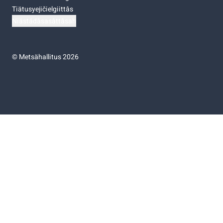
Tiätusyejičielgiittâs
Niästádâsasâttâsah
©
Metsähallitus 2026