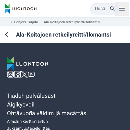
Uusâ
...
Pohjois-Karjala
Ala-Koitajoen retkeilyreitti/Ilomantsi
Ala-Koitajoen retkeilyreitti/Ilomantsi
Tiäđuh palvâlusâst
Äigikyevdil
Ohtâvuođâ väldim já macâttâs
Almoliih kevttimiävtuh
Juksâmvuotâčielgiittâs