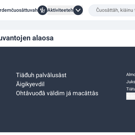
rdemčuosâttuvah
Aktiviteeteh
suvantojen alaosa
Tiäđuh palvâlusâst
Almo
Juks
Äigikyevdil
Tiätu
Ohtâvuođâ väldim já macâttâs
Niäs