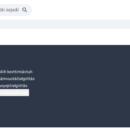
liih kevttimiävtuh
âmvuotâčielgiittâs
syejičielgiittâs
tádâsasâttâsah