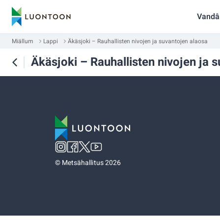
Vandâ
Miällum
Lappi
Äkäsjoki – Rauhallisten nivojen ja suvantojen alaosa
Äkäsjoki – Rauhallisten nivojen ja 
©
Metsähallitus 2026