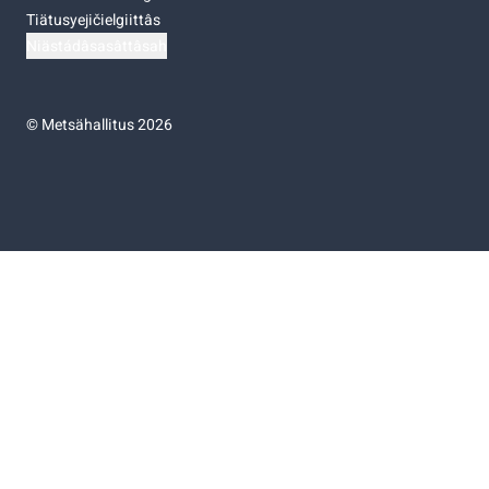
Tiätusyejičielgiittâs
Niästádâsasâttâsah
©
Metsähallitus 2026