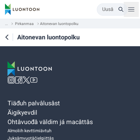
Uusâ
...
Pirkanmaa
Aitonevan luontopolku
Aitonevan luontopolku
Tiäđuh palvâlusâst
Äigikyevdil
Ohtâvuođâ väldim já macâttâs
Almoliih kevttimiävtuh
Juksâmvuotâčielgiittâs