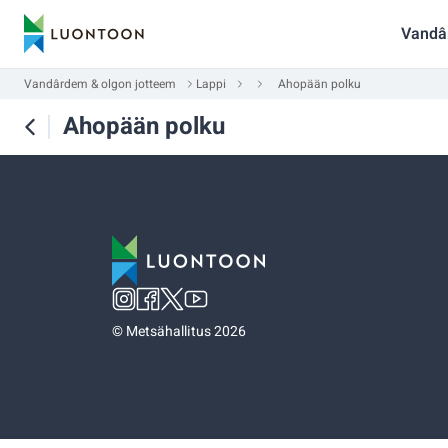
Vandâ
Vandârdem & olgon jotteem
Lappi
Ahopään polku
Ahopään polku
©
Metsähallitus 2026