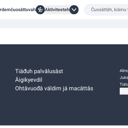
rdemčuosâttuvah
Aktiviteeteh
Tiäđuh palvâlusâst
Almo
Juks
Äigikyevdil
Tiätu
Ohtâvuođâ väldim já macâttâs
Niäs