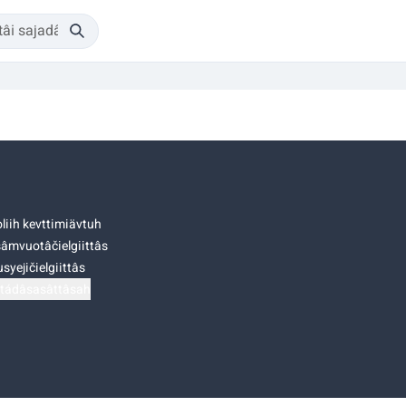
liih kevttimiävtuh
âmvuotâčielgiittâs
syejičielgiittâs
tádâsasâttâsah