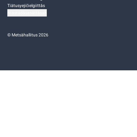
Tiätusyejičielgiittâs
Niästádâsasâttâsah
©
Metsähallitus 2026