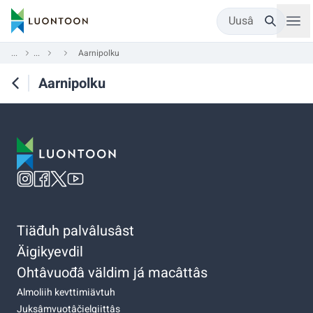
Uusâ
...
...
Aarnipolku
Aarnipolku
Tiäđuh palvâlusâst
Äigikyevdil
Ohtâvuođâ väldim já macâttâs
Almoliih kevttimiävtuh
Juksâmvuotâčielgiittâs