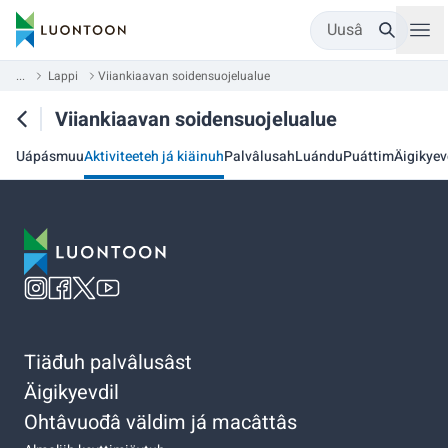
Uusâ
...
Lappi
Viiankiaavan soidensuojelualue
Viiankiaavan soidensuojelualue
Uápásmuu
Aktiviteeteh já kiäinuh
Palvâlusah
Luándu
Puáttim
Äigikyev
Tiäđuh palvâlusâst
Äigikyevdil
Ohtâvuođâ väldim já macâttâs