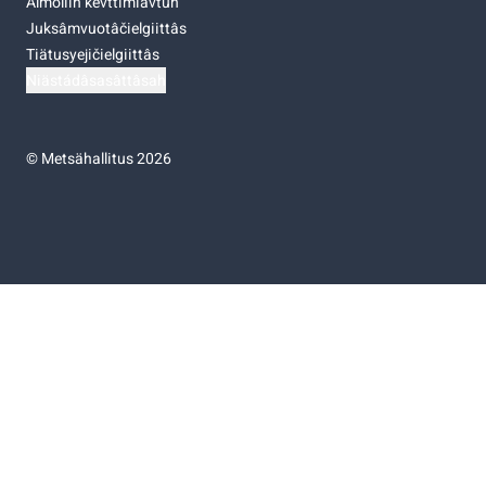
Almoliih kevttimiävtuh
Juksâmvuotâčielgiittâs
Tiätusyejičielgiittâs
Niästádâsasâttâsah
©
Metsähallitus 2026