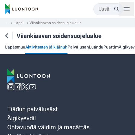
Uusâ
...
Lappi
Viiankiaavan soidensuojelualue
Viiankiaavan soidensuojelualue
Uápásmuu
Aktiviteeteh já kiäinuh
Palvâlusah
Luándu
Puáttim
Äigikyev
Tiäđuh palvâlusâst
Äigikyevdil
Ohtâvuođâ väldim já macâttâs