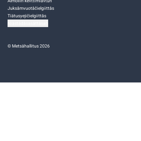
Almoliih kevttimiävtuh
Juksâmvuotâčielgiittâs
Tiätusyejičielgiittâs
Niästádâsasâttâsah
©
Metsähallitus 2026