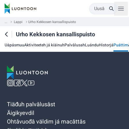
Uusâ
...
Lappi
Urho Kekkosen kansallispuisto
Urho Kekkosen kansallispuisto
Uápásmuu
Aktiviteeteh já kiäinuh
Palvâlusah
Luándu
Historjá
Puáttim
Tiäđuh palvâlusâst
Äigikyevdil
Ohtâvuođâ väldim já macâttâs