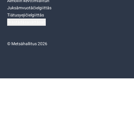
Almoliih kevttimiävtuh
Juksâmvuotâčielgiittâs
Tiätusyejičielgiittâs
Niästádâsasâttâsah
©
Metsähallitus 2026