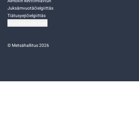
Almoliih kevttimiävtuh
Juksâmvuotâčielgiittâs
Tiätusyejičielgiittâs
Niästádâsasâttâsah
©
Metsähallitus 2026