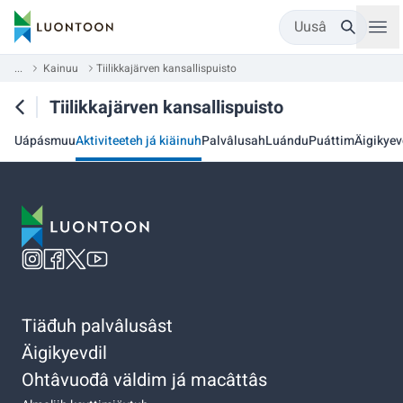
Uusâ
...
Kainuu
Tiilikkajärven kansallispuisto
Tiilikkajärven kansallispuisto
Uápásmuu
Aktiviteeteh já kiäinuh
Palvâlusah
Luándu
Puáttim
Äigikyev
Tiäđuh palvâlusâst
Äigikyevdil
Ohtâvuođâ väldim já macâttâs