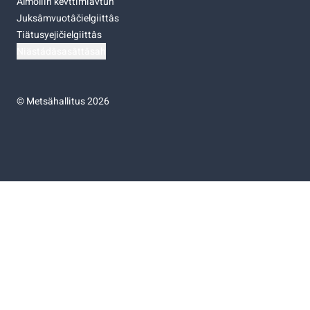
Almoliih kevttimiävtuh
Juksâmvuotâčielgiittâs
Tiätusyejičielgiittâs
Niästádâsasâttâsah
©
Metsähallitus 2026