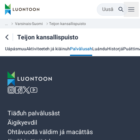
Uusâ
...
Varsinais-Suomi
Teijon kansallispuisto
Teijon kansallispuisto
Uápásmuu
Aktiviteeteh já kiäinuh
Palvâlusah
Luándu
Historjá
Puáttim
Tiäđuh palvâlusâst
Äigikyevdil
Ohtâvuođâ väldim já macâttâs