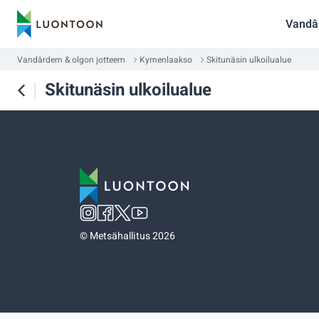
Vandâ
Vandârdem & olgon jotteem
Kymenlaakso
Skitunäsin ulkoilualue
Skitunäsin ulkoilualue
©
Metsähallitus 2026