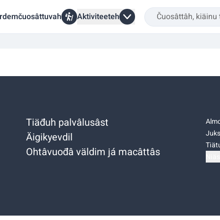
rdemčuosâttuvah
Aktiviteeteh
Tiäđuh palvâlusâst
Almo
Juks
Äigikyevdil
Tiätu
Ohtâvuođâ väldim já macâttâs
Niäs