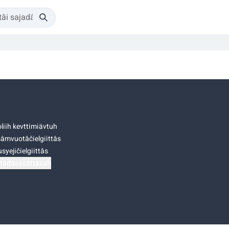
liih kevttimiävtuh
âmvuotâčielgiittâs
syejičielgiittâs
tádâsasâttâsah