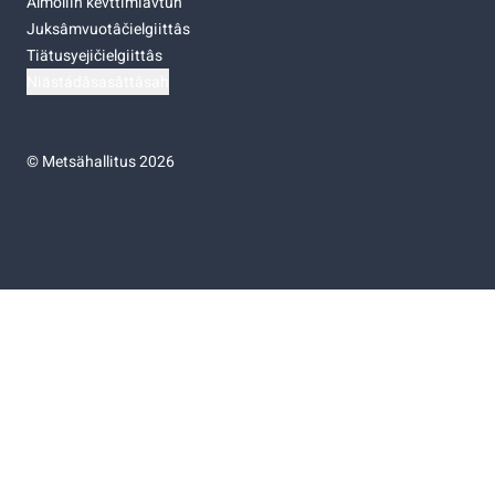
Almoliih kevttimiävtuh
Juksâmvuotâčielgiittâs
Tiätusyejičielgiittâs
Niästádâsasâttâsah
©
Metsähallitus 2026