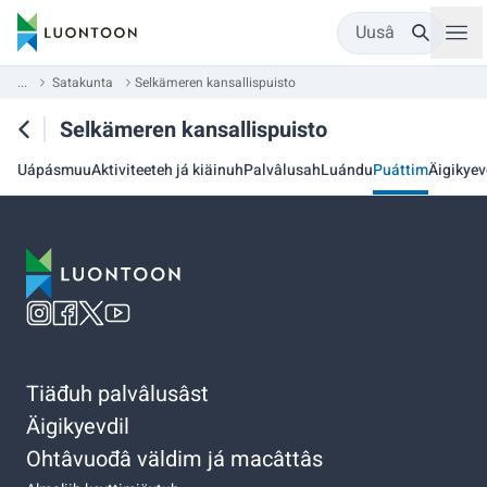
Uusâ
...
Satakunta
Selkämeren kansallispuisto
Selkämeren kansallispuisto
Uápásmuu
Aktiviteeteh já kiäinuh
Palvâlusah
Luándu
Puáttim
Äigikyev
Tiäđuh palvâlusâst
Äigikyevdil
Ohtâvuođâ väldim já macâttâs