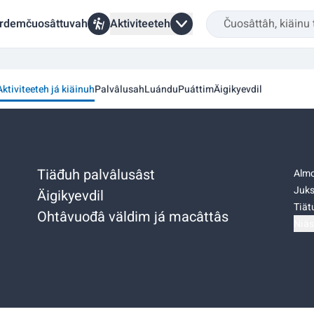
rdemčuosâttuvah
Aktiviteeteh
Aktiviteeteh já kiäinuh
Palvâlusah
Luándu
Puáttim
Äigikyevdil
Tiäđuh palvâlusâst
Almo
Juks
Äigikyevdil
Tiätu
Ohtâvuođâ väldim já macâttâs
Niäs