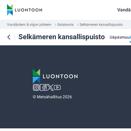
Vandâ
Vandârdem & olgon jotteem
Satakunta
Selkämeren kansallispuisto
Selkämeren kansallispuisto
Uápásmuu
©
Metsähallitus 2026