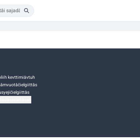
liih kevttimiävtuh
âmvuotâčielgiittâs
syejičielgiittâs
tádâsasâttâsah