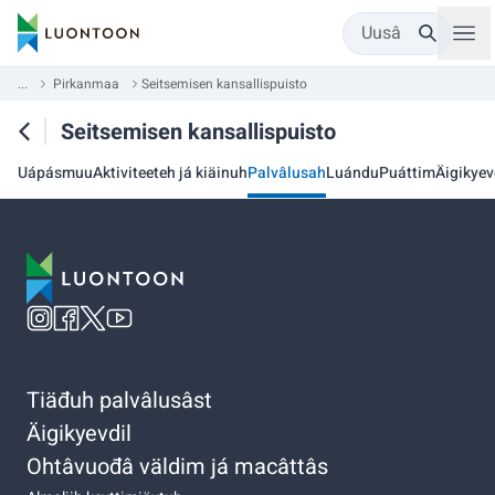
Uusâ
...
Pirkanmaa
Seitsemisen kansallispuisto
Seitsemisen kansallispuisto
Uápásmuu
Aktiviteeteh já kiäinuh
Palvâlusah
Luándu
Puáttim
Äigikyev
Tiäđuh palvâlusâst
Äigikyevdil
Ohtâvuođâ väldim já macâttâs