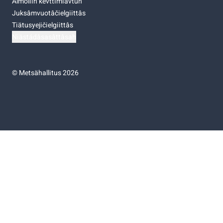
Almoliih kevttimiävtuh
Juksâmvuotâčielgiittâs
Tiätusyejičielgiittâs
Niästádâsasâttâsah
©
Metsähallitus 2026