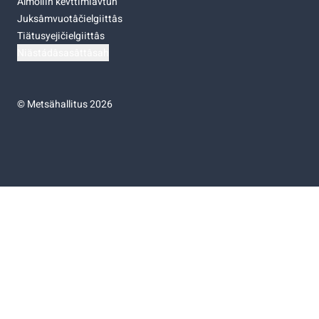
Almoliih kevttimiävtuh
Juksâmvuotâčielgiittâs
Tiätusyejičielgiittâs
Niästádâsasâttâsah
©
Metsähallitus 2026