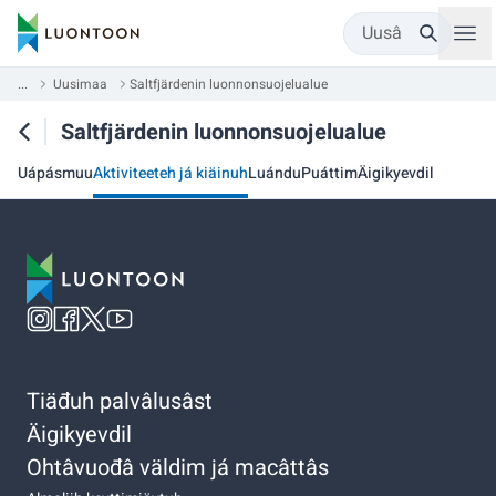
Uusâ
...
Uusimaa
Saltfjärdenin luonnonsuojelualue
Saltfjärdenin luonnonsuojelualue
Uápásmuu
Aktiviteeteh já kiäinuh
Luándu
Puáttim
Äigikyevdil
Tiäđuh palvâlusâst
Äigikyevdil
Ohtâvuođâ väldim já macâttâs