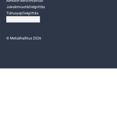
Almoliih kevttimiävtuh
Juksâmvuotâčielgiittâs
Tiätusyejičielgiittâs
Niästádâsasâttâsah
©
Metsähallitus 2026