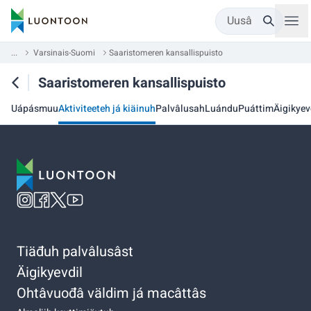
Uusâ
...
Varsinais-Suomi
Saaristomeren kansallispuisto
Saaristomeren kansallispuisto
Uápásmuu
Aktiviteeteh já kiäinuh
Palvâlusah
Luándu
Puáttim
Äigikyev
Tiäđuh palvâlusâst
Äigikyevdil
Ohtâvuođâ väldim já macâttâs