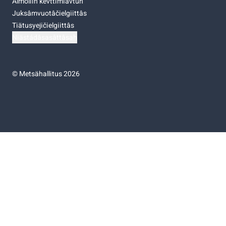
Almoliih kevttimiävtuh
Juksâmvuotâčielgiittâs
Tiätusyejičielgiittâs
Niästádâsasâttâsah
©
Metsähallitus 2026