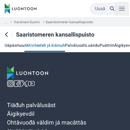
Uusâ
...
Varsinais-Suomi
Saaristomeren kansallispuisto
Saaristomeren kansallispuisto
Uápásmuu
Aktiviteeteh já kiäinuh
Palvâlusah
Luándu
Puáttim
Äigikyev
Tiäđuh palvâlusâst
Äigikyevdil
Ohtâvuođâ väldim já macâttâs