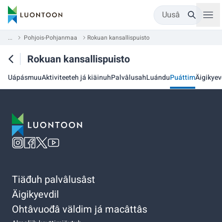
Uusâ
...
Pohjois-Pohjanmaa
Rokuan kansallispuisto
Rokuan kansallispuisto
Uápásmuu
Aktiviteeteh já kiäinuh
Palvâlusah
Luándu
Puáttim
Äigikyev
Tiäđuh palvâlusâst
Äigikyevdil
Ohtâvuođâ väldim já macâttâs