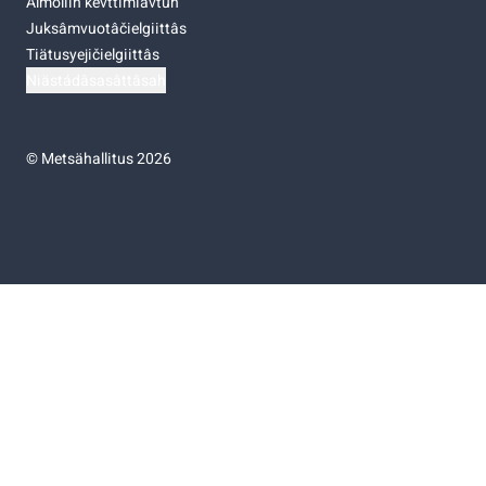
Almoliih kevttimiävtuh
Juksâmvuotâčielgiittâs
Tiätusyejičielgiittâs
Niästádâsasâttâsah
©
Metsähallitus 2026