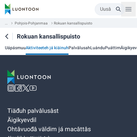
Uusâ
...
Pohjois-Pohjanmaa
Rokuan kansallispuisto
Rokuan kansallispuisto
Uápásmuu
Aktiviteeteh já kiäinuh
Palvâlusah
Luándu
Puáttim
Äigikyev
Tiäđuh palvâlusâst
Äigikyevdil
Ohtâvuođâ väldim já macâttâs