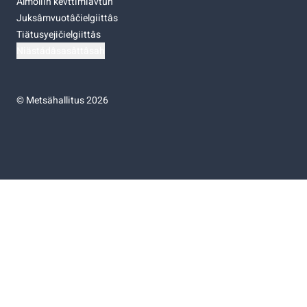
Almoliih kevttimiävtuh
Juksâmvuotâčielgiittâs
Tiätusyejičielgiittâs
Niästádâsasâttâsah
©
Metsähallitus 2026