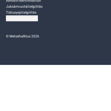
Almoliih kevttimiävtuh
Juksâmvuotâčielgiittâs
Tiätusyejičielgiittâs
Niästádâsasâttâsah
©
Metsähallitus 2026