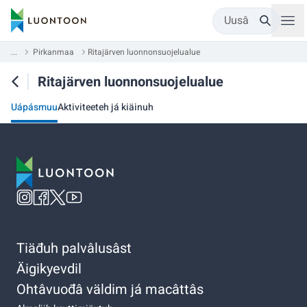
Uusâ
...
Pirkanmaa
Ritajärven luonnonsuojelualue
Ritajärven luonnonsuojelualue
Uápásmuu
Aktiviteeteh já kiäinuh
Tiäđuh palvâlusâst
Äigikyevdil
Ohtâvuođâ väldim já macâttâs