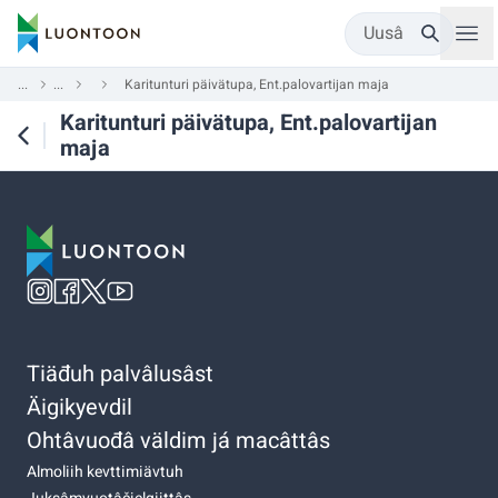
Uusâ
...
...
Karitunturi päivätupa, Ent.palovartijan maja
Karitunturi päivätupa, Ent.palovartijan
maja
Tiäđuh palvâlusâst
Äigikyevdil
Ohtâvuođâ väldim já macâttâs
Almoliih kevttimiävtuh