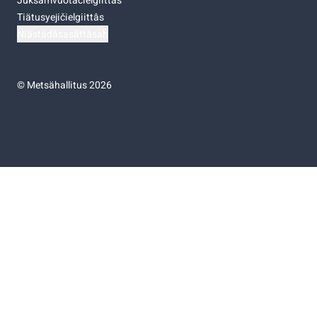
Juksâmvuotâčielgiittâs
Tiätusyejičielgiittâs
Niästádâsasâttâsah
©
Metsähallitus 2026