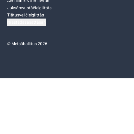
Almoliih kevttimiävtuh
Juksâmvuotâčielgiittâs
Tiätusyejičielgiittâs
Niästádâsasâttâsah
©
Metsähallitus 2026