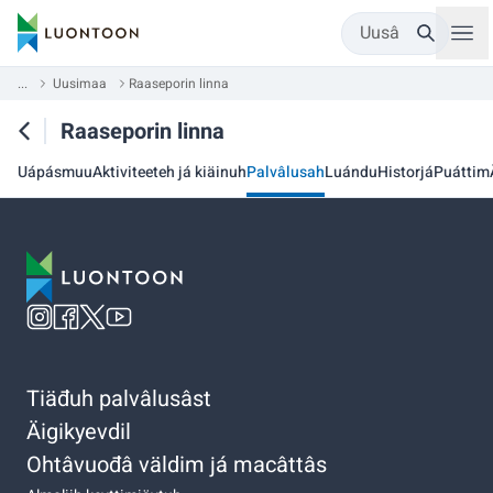
Uusâ
...
Uusimaa
Raaseporin linna
Raaseporin linna
Uápásmuu
Aktiviteeteh já kiäinuh
Palvâlusah
Luándu
Historjá
Puáttim
Tiäđuh palvâlusâst
Äigikyevdil
Ohtâvuođâ väldim já macâttâs