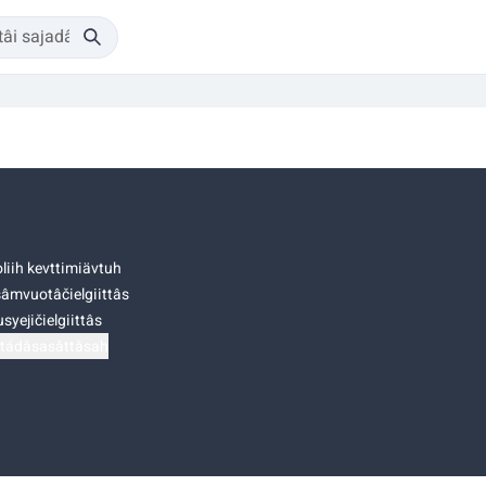
liih kevttimiävtuh
âmvuotâčielgiittâs
syejičielgiittâs
tádâsasâttâsah