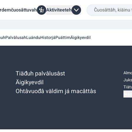
rdemčuosâttuvah
Aktiviteeteh
nuh
Palvâlusah
Luándu
Historjá
Puáttim
Äigikyevdil
Tiäđuh palvâlusâst
Almo
Juks
Äigikyevdil
Tiätu
Ohtâvuođâ väldim já macâttâs
Niäs