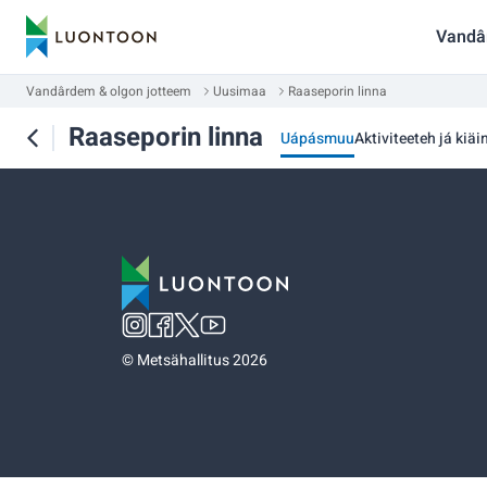
Vandâ
Vandârdem & olgon jotteem
Uusimaa
Raaseporin linna
Raaseporin linna
Uápásmuu
Aktiviteeteh já kiäi
©
Metsähallitus 2026