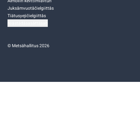
Almoliih kevttimiävtuh
Juksâmvuotâčielgiittâs
Tiätusyejičielgiittâs
Niästádâsasâttâsah
©
Metsähallitus 2026