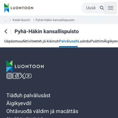
Uusâ
...
Keski-Suomi
Pyhä-Häkin kansallispuisto
Pyhä-Häkin kansallispuisto
Uápásmuu
Aktiviteeteh já kiäinuh
Palvâlusah
Luándu
Puáttim
Äigikyev
Tiäđuh palvâlusâst
Äigikyevdil
Ohtâvuođâ väldim já macâttâs