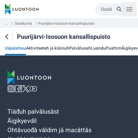
Uusâ
...
Satakunta
Puurijärvi-Isosuon kansallispuisto
Puurijärvi-Isosuon kansallispuisto
Uápásmuu
Aktiviteeteh já kiäinuh
Palvâlusah
Luándu
Puáttim
Äigikyev
Tiäđuh palvâlusâst
Äigikyevdil
Ohtâvuođâ väldim já macâttâs