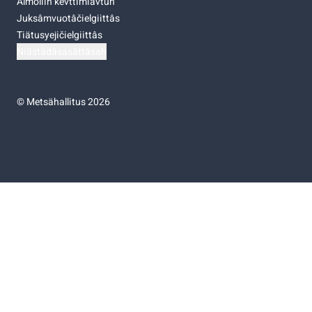
Almoliih kevttimiävtuh
Juksâmvuotâčielgiittâs
Tiätusyejičielgiittâs
Niästádâsasâttâsah
©
Metsähallitus 2026