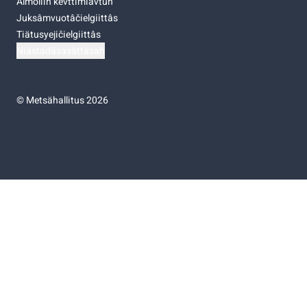
Almoliih kevttimiävtuh
Juksâmvuotâčielgiittâs
Tiätusyejičielgiittâs
Niästádâsasâttâsah
©
Metsähallitus 2026