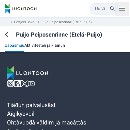
Uusâ
...
Pohjois-Savo
Puijo Peiposenrinne (Etelä-Puijo)
Puijo Peiposenrinne (Etelä-Puijo)
Uápásmuu
Aktiviteeteh já kiäinuh
Tiäđuh palvâlusâst
Äigikyevdil
Ohtâvuođâ väldim já macâttâs