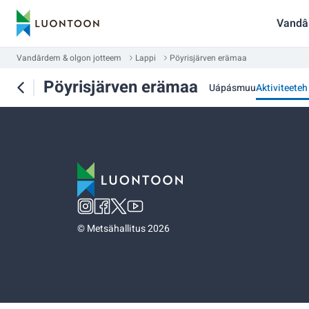
Vandâ
Vandârdem & olgon jotteem
Lappi
Pöyrisjärven erämaa
Pöyrisjärven erämaa
Uápásmuu
Aktiviteeteh
©
Metsähallitus 2026