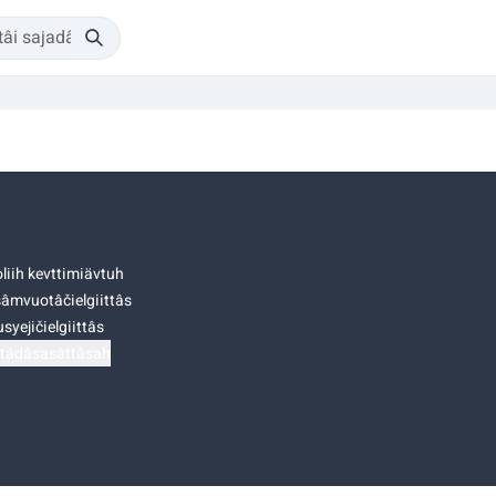
liih kevttimiävtuh
âmvuotâčielgiittâs
syejičielgiittâs
tádâsasâttâsah