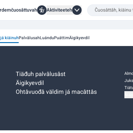
rdemčuosâttuvah
Aktiviteeteh
 já kiäinuh
Palvâlusah
Luándu
Puáttim
Äigikyevdil
Tiäđuh palvâlusâst
Almo
Juks
Äigikyevdil
Tiätu
Ohtâvuođâ väldim já macâttâs
Niäs