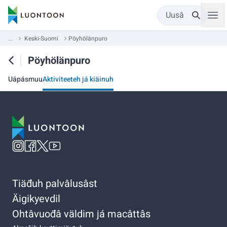
Uusâ
...
Keski-Suomi
Pöyhölänpuro
Pöyhölänpuro
Uápásmuu
Aktiviteeteh já kiäinuh
Tiäđuh palvâlusâst
Äigikyevdil
Ohtâvuođâ väldim já macâttâs