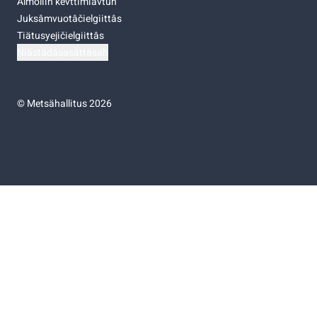
Almoliih kevttimiävtuh
Juksâmvuotâčielgiittâs
Tiätusyejičielgiittâs
Niästádâsasâttâsah
©
Metsähallitus 2026