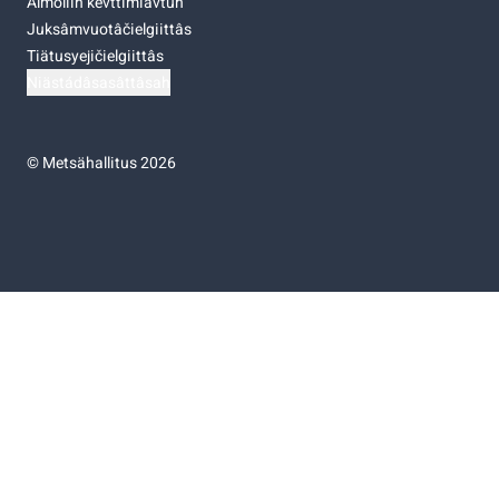
Almoliih kevttimiävtuh
Juksâmvuotâčielgiittâs
Tiätusyejičielgiittâs
Niästádâsasâttâsah
©
Metsähallitus 2026