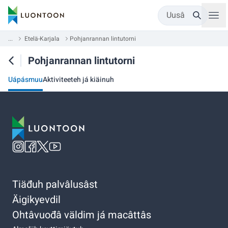
Uusâ
...
Etelä-Karjala
Pohjanrannan lintutorni
Pohjanrannan lintutorni
Uápásmuu
Aktiviteeteh já kiäinuh
Tiäđuh palvâlusâst
Äigikyevdil
Ohtâvuođâ väldim já macâttâs