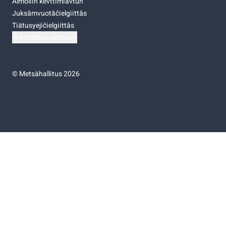
Almoliih kevttimiävtuh
Juksâmvuotâčielgiittâs
Tiätusyejičielgiittâs
Niästádâsasâttâsah
©
Metsähallitus 2026