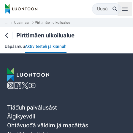
Uusâ
...
Uusimaa
Pirttimäen ulkoilualue
Pirttimäen ulkoilualue
Uápásmuu
Aktiviteeteh já kiäinuh
Tiäđuh palvâlusâst
Äigikyevdil
Ohtâvuođâ väldim já macâttâs