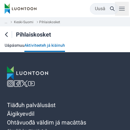
Uusâ
...
Keski-Suomi
Pihlaiskosket
Pihlaiskosket
Uápásmuu
Aktiviteeteh já kiäinuh
Tiäđuh palvâlusâst
Äigikyevdil
Ohtâvuođâ väldim já macâttâs