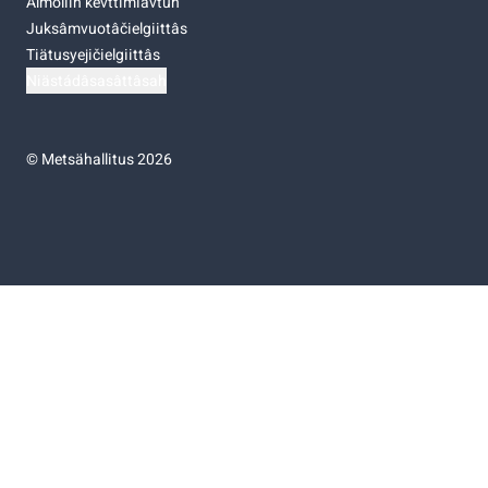
Almoliih kevttimiävtuh
Juksâmvuotâčielgiittâs
Tiätusyejičielgiittâs
Niästádâsasâttâsah
©
Metsähallitus 2026