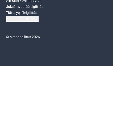
Almoliih kevttimiävtuh
Juksâmvuotâčielgiittâs
Tiätusyejičielgiittâs
Niästádâsasâttâsah
©
Metsähallitus 2026