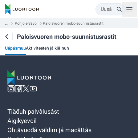
Uusâ
...
Pohjois-Savo
Paloisvuoren mobo-suunnistusrastit
Paloisvuoren mobo-suunnistusrastit
Uápásmuu
Aktiviteeteh já kiäinuh
Tiäđuh palvâlusâst
Äigikyevdil
Ohtâvuođâ väldim já macâttâs