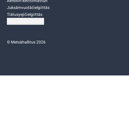
Almoliih kevttimiävtuh
Juksâmvuotâčielgiittâs
Tiätusyejičielgiittâs
Niästádâsasâttâsah
©
Metsähallitus 2026