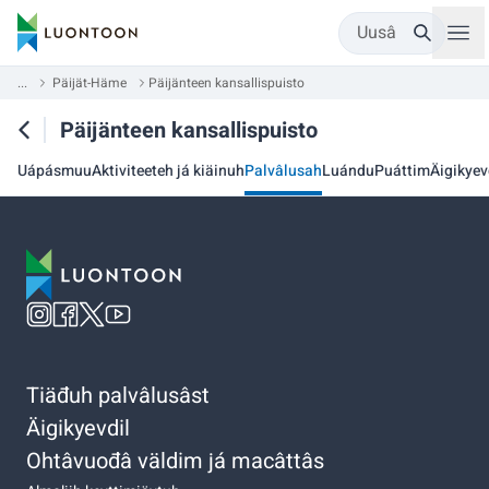
Uusâ
...
Päijät-Häme
Päijänteen kansallispuisto
Päijänteen kansallispuisto
Uápásmuu
Aktiviteeteh já kiäinuh
Palvâlusah
Luándu
Puáttim
Äigikyev
Tiäđuh palvâlusâst
Äigikyevdil
Ohtâvuođâ väldim já macâttâs